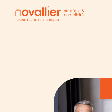
Droit des affair
financement c
Des conseils éclairés pour 
protéger et financer vos a