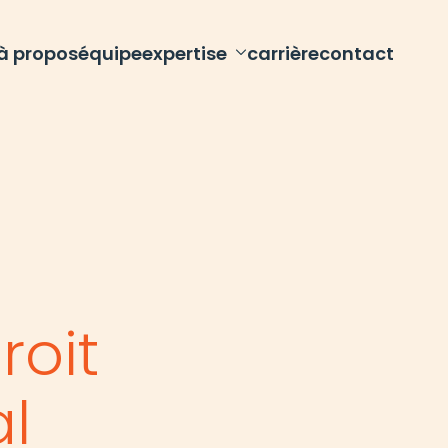
à propos
équipe
expertise
carrière
contact
it de la personne et de
famille
xpertise juridique profondément
ne pour protéger vos droits et ceux de
 famille.
roit
l