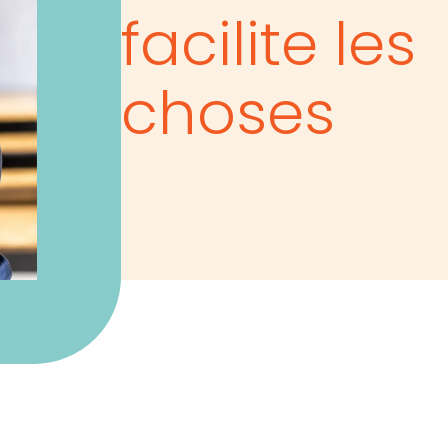
r
Dro
facilite les
é pour vos
Des s
choses
et vos enjeux de
voir 