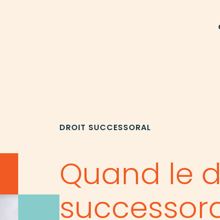
es et
Dro
ommercial
la 
DROIT SUCCESSORAL
structurer,
Une e
ffaires.
humai
votre
Quand le d
successora