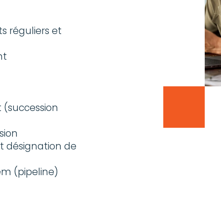
 réguliers et
nt
 (succession
sion
et désignation de
em (pipeline)